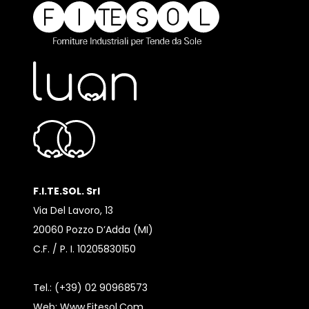
F.I.TE.SOL. Srl
Via Del Lavoro, 13
20060 Pozzo D’Adda (MI)
C.F. / P. I. 10205830150
Tel.: (+39) 02 90968573
Web:
Www.fitesol.com