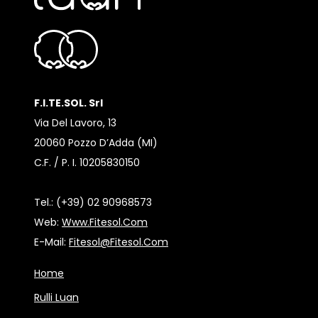
F.I.TE.SOL. Srl
Via Del Lavoro, 13
20060 Pozzo D’Adda (MI)
C.F. / P. I. 10205830150
Tel.: (+39) 02 90968573
Web:
Www.fitesol.com
E-Mail:
Fitesol@fitesol.com
Home
Rulli Luan